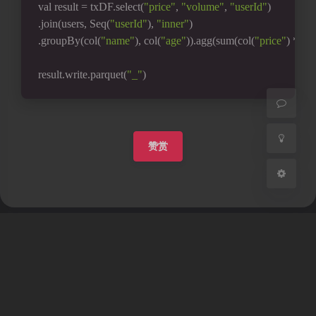
val result = txDF.select(
"price"
, 
"volume"
, 
"userId"
)
夜间模式
.join(users, Seq(
"userId"
), 
"inner"
)
.groupBy(col(
"name"
), col(
"age"
)).agg(sum(col(
"price"
) * col
Sans Serif
Serif
result.write.parquet(
"_"
)
浅阴影
深阴影
关闭
日落
暗化
灰度
赞赏
豆
暂无评论