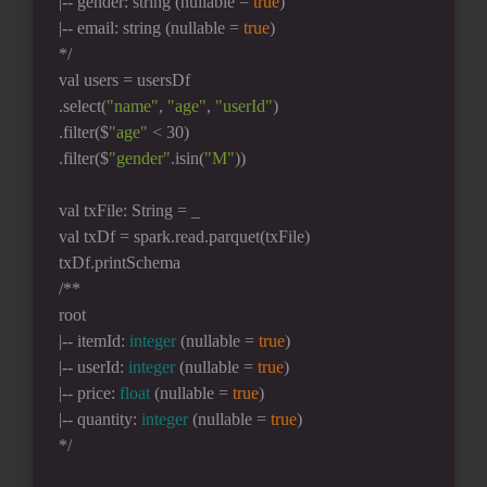
|-- gender: string (nullable = 
true
)
|-- email: string (nullable = 
true
)
*/
val users = usersDf
.select(
"name"
, 
"age"
, 
"userId"
)
.filter($
"age"
 < 30)
.filter($
"gender"
.isin(
"M"
))
val txFile: String = _
val txDf = spark.read.parquet(txFile)
txDf.printSchema
/**
root
|-- itemId: 
integer
 (nullable = 
true
)
|-- userId: 
integer
 (nullable = 
true
)
|-- price: 
float
 (nullable = 
true
)
|-- quantity: 
integer
 (nullable = 
true
)
*/