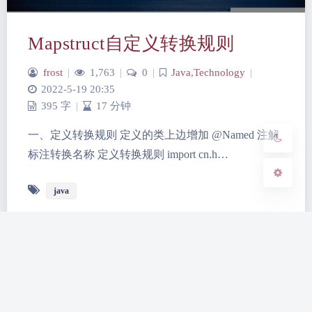
夜间模式
Mapstruct自定义转换规则
Sans Serif
Serif
frost
|
1,763
|
0
|
Java
,
Technology
|
浅阴影
深阴影
2022-5-19 20:35
395 字
|
17 分钟
关闭
日落
暗化
灰度
一、定义转换规则 定义的类上边增加 @Named 注解
标注转换名称 定义转换规则 import cn.h…
java