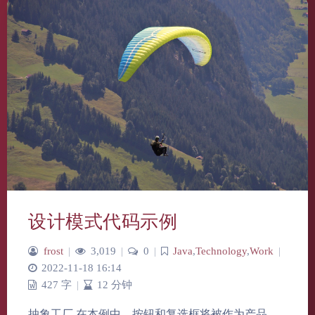
设计模式代码示例
frost
|
3,019
|
0
|
Java
,
Technology
,
Work
|
2022-11-18 16:14
427 字
|
12 分钟
抽象工厂 在本例中，按钮和复选框将被作为产品。