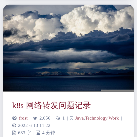
k8s 网络转发问题记录
frost
|
2,656
|
1
|
Java
,
Technology
,
Work
|
2022-6-13 11:22
683 字
|
4 分钟