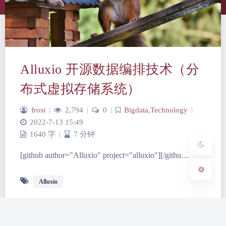
夜间模式
Alluxio 开源数据编排技术（分
Sans Serif
Serif
布式虚拟存储系统）
浅阴影
深阴影
frost
|
2,794
|
0
|
Bigdata
,
Technology
|
2022-7-13 15:49
关闭
日落
暗化
灰度
1640 字
|
7 分钟
[github author="Alluxio" project="alluxio"][/githu…
Alluxio