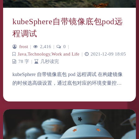
kubeSphere自带镜像底包pod远
程调试
frost
|
2,416
|
0
|
Java
,
Technology
,
Work and Life
|
2021-12-09 18:05
78 字
|
几秒读完
kubeSphere 自带镜像底包 pod 远程调试 在构建镜像
的时候选高级设置，通过底包对应的环境变量控…