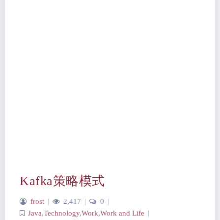
Kafka策略模式
frost
|
2,417
|
0
|
Java
,
Technology
,
Work
,
Work and Life
|
2021-12-03 15:57
237 字
|
9 分钟
公共 kafka 工具模块 针对于不同场景的消费消息 代
码结构如下 consumerListener p…