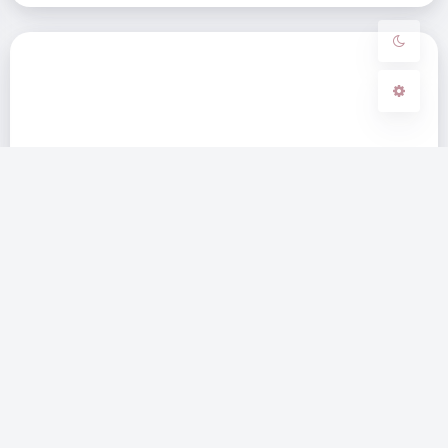
关闭
日落
暗化
灰度
COLA架构设计笔记
frost
|
2,683
|
0
|
Java
,
Technology
,
Work
,
Work and Life
|