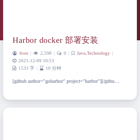
frost
|
2,598
|
0
|
Java
,
Technology
|
2021-12-09 10:53
1533 字
|
10 分钟
[github author="goharbor" project="harbor"][/githu…