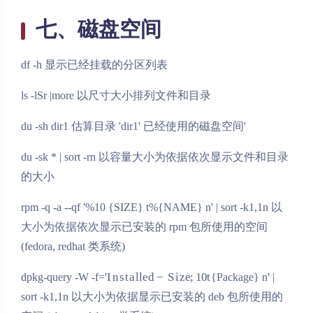
七、磁盘空间
df -h 显示已经挂载的分区列表
ls -lSr |more 以尺寸大小排列文件和目录
du -sh dir1 估算目录 'dir1' 已经使用的磁盘空间'
du -sk * | sort -rn 以容量大小为依据依次显示文件和目录
的大小
rpm -q -a --qf '%10 {SIZE} t%{NAME} n' | sort -k1,1n 以
大小为依据依次显示已安装的 rpm 包所使用的空间
(fedora, redhat 类系统)
I
n
s
t
a
l
l
e
d
−
S
i
z
e
;
10
t
dpkg-query -W -f='
{Package} n' |
sort -k1,1n 以大小为依据显示已安装的 deb 包所使用的