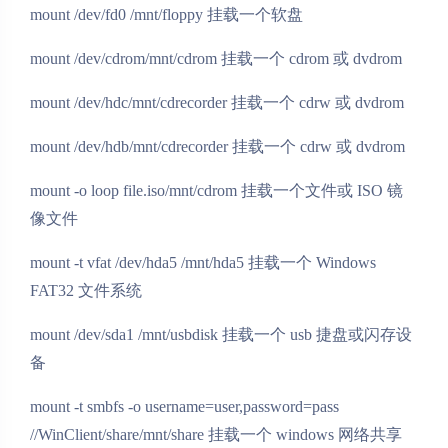
mount /dev/fd0 /mnt/floppy 挂载一个软盘
mount /dev/cdrom/mnt/cdrom 挂载一个 cdrom 或 dvdrom
mount /dev/hdc/mnt/cdrecorder 挂载一个 cdrw 或 dvdrom
mount /dev/hdb/mnt/cdrecorder 挂载一个 cdrw 或 dvdrom
mount -o loop file.iso/mnt/cdrom 挂载一个文件或 ISO 镜
像文件
mount -t vfat /dev/hda5 /mnt/hda5 挂载一个 Windows
FAT32 文件系统
mount /dev/sda1 /mnt/usbdisk 挂载一个 usb 捷盘或闪存设
备
mount -t smbfs -o username=user,password=pass
//WinClient/share/mnt/share 挂载一个 windows 网络共享