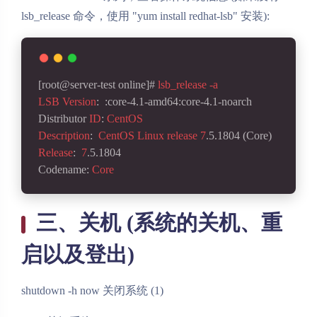
lsb_release 命令，使用 "yum install redhat-lsb" 安装):
[root@server-test online]
# 
lsb_release
-a
LSB
Version
:  
:core-4.1-amd64
:core-4.1-noarch
Distributor
ID
: 
CentOS
Description
:  
CentOS
Linux
release
7
.5
.1804
 (Core) 
Release
:  
7
.5
.1804
Codename
: 
Core
三、关机 (系统的关机、重
启以及登出)
shutdown -h now 关闭系统 (1)