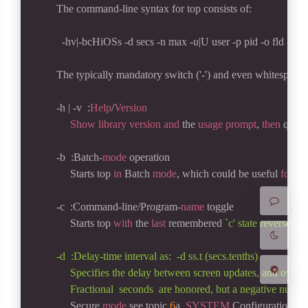
       The command-line syntax for top consists of:
         -hv|-bcHiOSs -d secs -n max -u|U user -p pid -o fld -w [
       The typically mandatory switch ('-') and even whitespace
夜间模式
       -h | -v  :
Help
/
Version
Show
library
version
and
 the 
usage
prompt
, 
then
 quit.
Sans Serif
Serif
       -b  :Batch-
mode
 operation
            Starts top 
in
 Batch 
mode
, which could be useful 
for
 se
浅阴影
深阴影
       -c  :Command-line/Program-
name
 toggle
关闭
日落
暗化
灰度
            Starts top 
with
 the 
last
 remembered 
`c' state reversed.
       -d  :Delay-time interval as:  -d ss.t (secs.tenths)
            Specifies the delay between screen updates, and over
            Fractional  seconds  are honored, but a negative numb
            Secure 
mode
 see topic 
6
a. 
SYSTEM
 Configuration Fil