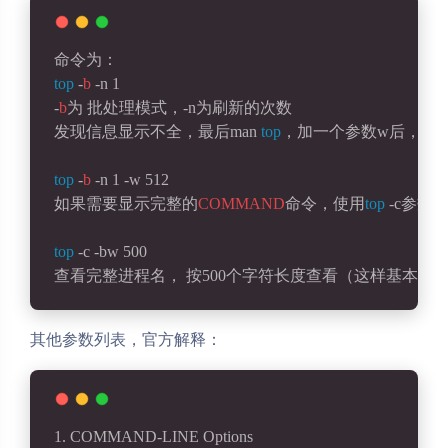
命令为：
top
 -
b
 -n 1
-
b
为 批处理模式，-n为刷新的次数
发现信息显示不全，最后man 
top
，加一个参数w后，完
top
 -
b
 -n 1 -w 512
如果需要显示完整的
COMMAND
命令，使用
top
 -c参数
top
 -c -bw 500
查看完整进程名， 按500个字符长度查看（这样基本可
其他参数列表，官方解释：
1. COMMAND-LINE Options