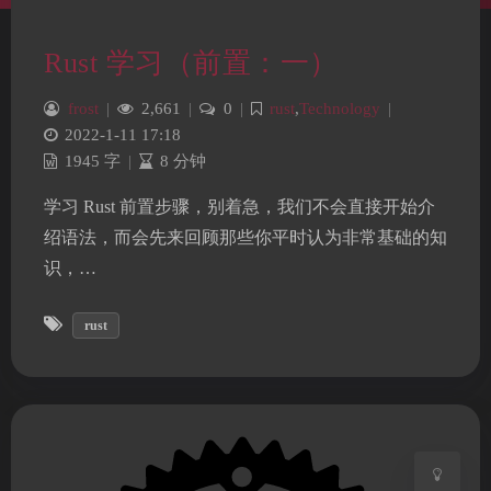
Rust 学习（前置：一）
frost
|
2,661
|
0
|
rust
,
Technology
|
2022-1-11 17:18
1945 字
|
8 分钟
学习 Rust 前置步骤，别着急，我们不会直接开始介
绍语法，而会先来回顾那些你平时认为非常基础的知
识，…
夜间模式
rust
Sans Serif
Serif
浅阴影
深阴影
关闭
日落
暗化
灰度