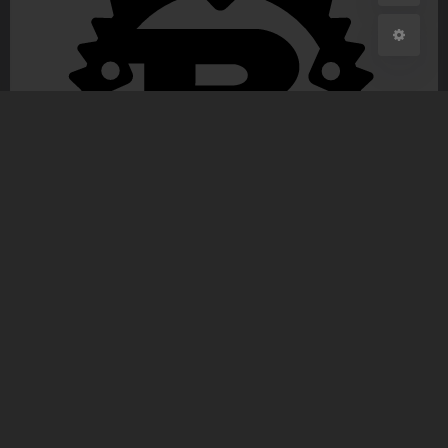
Rust 学习(开篇词)
frost
|
2,486
|
0
|
rust
,
Technology
|
2022-1-11 16:25
192 字
|
1 分钟内