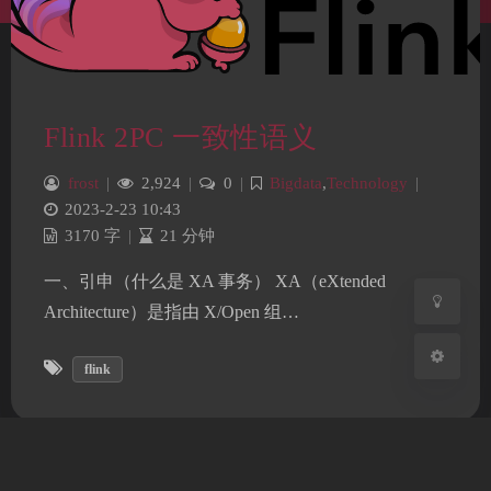
夜间模式
Flink 2PC 一致性语义
Sans Serif
Serif
frost
|
2,924
|
0
|
Bigdata
,
Technology
|
浅阴影
深阴影
2023-2-23 10:43
3170 字
|
21 分钟
关闭
日落
暗化
灰度
一、引申（什么是 XA 事务） XA（eXtended
Architecture）是指由 X/Open 组…
flink
蜀ICP备2022017770号