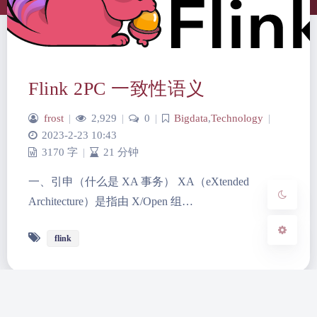
夜间模式
Flink 2PC 一致性语义
Sans Serif
Serif
frost
|
2,929
|
0
|
Bigdata
,
Technology
|
浅阴影
深阴影
2023-2-23 10:43
3170 字
|
21 分钟
关闭
日落
暗化
灰度
一、引申（什么是 XA 事务） XA（eXtended
Architecture）是指由 X/Open 组…
flink
蜀ICP备2022017770号