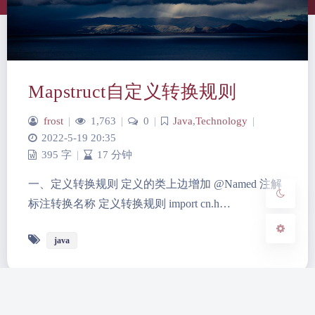
夜间模式
Mapstruct自定义转换规则
Sans Serif
Serif
frost
|
1,763
|
0
|
Java
,
Technology
|
浅阴影
深阴影
2022-5-19 20:35
395 字
|
17 分钟
关闭
日落
暗化
灰度
一、定义转换规则 定义的类上边增加 @Named 注解
标注转换名称 定义转换规则 import cn.h…
java