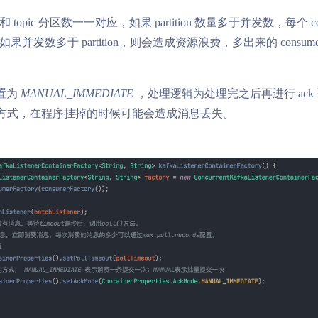
opic 分区数一一对应，如果 partition 数量多于并发数，每个 co
并发数多于 partition，则会造成资源浪费，多出来的 consum
设置为
MANUAL_IMMEDIATE
，处理逻辑为处理完之后再进行 ack
RD 方式，在程序挂掉的时候可能会造成消息丢失。