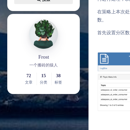
在策略上本次处理
数。
首先设置分区数为 3
Frost
一个搬砖的猿人
72
15
38
文章
分类
标签