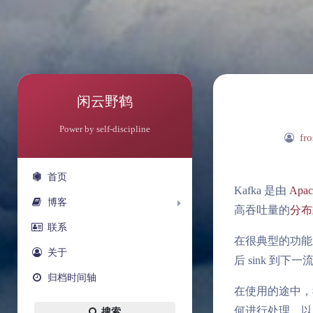
闲云野鹤
Power by self-discipline
fro
首页
Kafka 是由
Apa
博客
高吞吐量的
分布
联系
在很典型的功能
关于
后 sink 到下一
归档时间轴
在使用的途中，
何进行处理，以
搜索