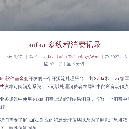
kafka 多线程消费记录
st
|
3,071
|
0
|
Java
,
kafka
,
Technology
,
Work
|
2022-1-31
574 字
|
3 分钟
che 软件基金会
开发的一个开源流处理平台，由
Scala
和
Java
编写
式
发布订阅消息系统，它可以处理消费者在网站中的所有动作流
业务场景中使用 kakfa 消费上游处理结果消息，当做一个消费
流程
我们需要了解 kafka 对应的消息处理策略以及为了避免消息堆
及一致性保证问题。