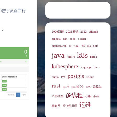
 中进行设置并行
)：
2020回顾
2021展望
2022
Alluxio
bigdata
cdh
code
docker
elasticsearch
es
flink
FS
gis
hdfs
java
k8s
juicefs
kafka
kubesphere
language
linux
postgis
minio
PM
rclone
rust
spark
sparkSQL
tool
云原生
多线程
产品经理
心路
杂谈
运维
物联网
经济学原理