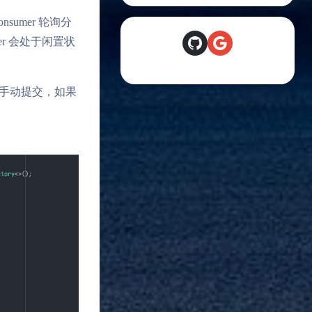
nsumer 轮询分
GitHub
Google
er 会处于闲置状
 手动提交，如果