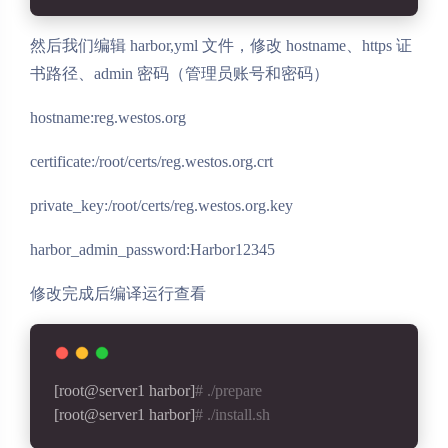
然后我们编辑 harbor,yml 文件，修改 hostname、https 证
书路径、admin 密码（管理员账号和密码）
hostname:reg.westos.org
certificate:/root/certs/reg.westos.org.crt
private_key:/root/certs/reg.westos.org.key
harbor_admin_password:Harbor12345
修改完成后编译运行查看
[root@server1 harbor]
# ./prepare 
[root@server1 harbor]
# ./install.sh 