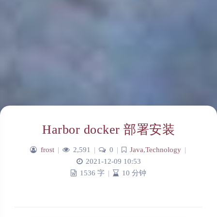
Harbor docker 部署安装
frost
|
2,591
|
0
|
Java
,
Technology
|
2021-12-09 10:53
1536 字
|
10 分钟