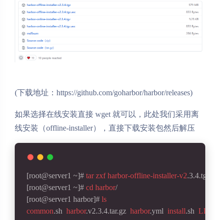
(下载地址：https://github.com/goharbor/harbor/releases)
如果选择在线安装直接 wget 就可以，此处我们采用离
线安装（offline-installer），直接下载安装包然后解压
[root@server1 ~]
# 
tar
zxf
harbor-offline-installer-v2
.3.4
.tgz
[root@server1 ~]
# 
cd
harbor
/
[root@server1 harbor]
# 
ls
common
.sh
harbor
.v2
.3.4
.tar
.gz
harbor
.yml
install
.sh
LICE