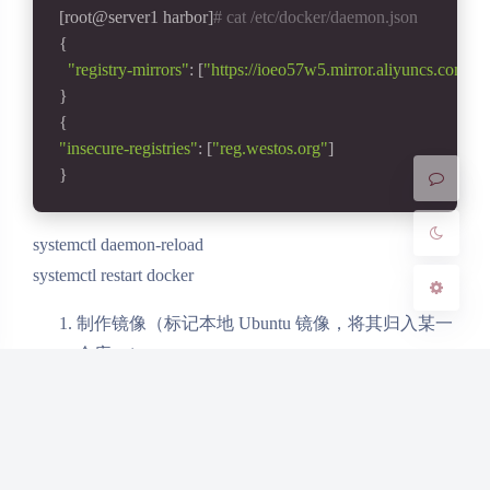
[root@server1 harbor]
# cat /etc/docker/daemon.json 
夜间模式
{
"registry-mirrors"
: [
"https://ioeo57w5.mirror.aliyuncs.com"
]
Sans Serif
Serif
}
{
浅阴影
深阴影
"insecure-registries"
: [
"reg.westos.org"
]
}
关闭
日落
暗化
灰度
systemctl daemon-reload
systemctl restart docker
制作镜像（标记本地 Ubuntu 镜像，将其归入某一
仓库。）
docker
tag
ubuntu
:latest
reg
.westos
.org
/
westos
/
ubuntu
:latest