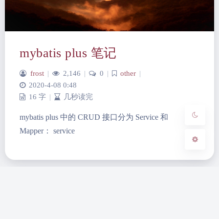
夜间模式
Sans Serif
Serif
mybatis plus 笔记
浅阴影
深阴影
frost
|
2,146
|
0
|
other
|
2020-4-08 0:48
16 字
|
几秒读完
关闭
日落
暗化
灰度
mybatis plus 中的 CRUD 接口分为 Service 和
Mapper： service
蜀ICP备2022017770号
Theme
Argon