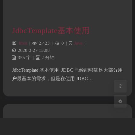
JdbcTemplate基本使用
夜间模式
frost
|
2,423
|
0
|
Java
|
Sans Serif
Serif
2020-3-27 13:08
355 字
|
2 分钟
浅阴影
深阴影
JdbcTemplate 基本使用 ​ JDBC 已经能够满足大部分用
关闭
日落
暗化
灰度
户最基本的需求，但是在使用 JDBC…