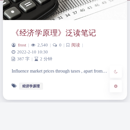
夜间模式
《经济学原理》泛读笔记
Sans Serif
Serif
frost
|
2,540
|
0
|
阅读
|
浅阴影
深阴影
2022-2-10 10:30
387 字
|
2 分钟
关闭
日落
暗化
灰度
Influence market prices through taxes , apart from…
经济学原理
蜀ICP备2022017770号
Theme
Argon