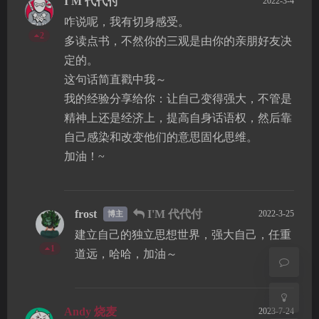
I'M 代代付
2022-3-4
咋说呢，我有切身感受。
2
多读点书，不然你的三观是由你的亲朋好友决
定的。
这句话简直戳中我～
我的经验分享给你：让自己变得强大，不管是
精神上还是经济上，提高自身话语权，然后靠
自己感染和改变他们的意思固化思维。
加油！~
夜间模式
Sans Serif
Serif
frost
I'M 代代付
2022-3-25
博主
浅阴影
深阴影
建立自己的独立思想世界，强大自己，任重
1
道远，哈哈，加油～
关闭
日落
暗化
灰度
Andy 烧麦
2023-7-24