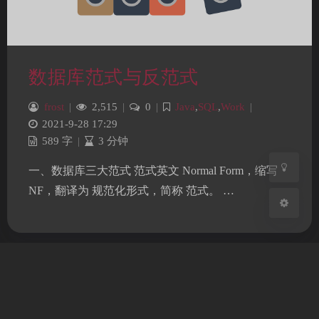
夜间模式
Sans Serif
Serif
数据库范式与反范式
浅阴影
深阴影
frost
|
2,515
|
0
|
Java
,
SQL
,
Work
|
2021-9-28 17:29
589 字
|
3 分钟
关闭
日落
暗化
灰度
一、数据库三大范式 范式英文 Normal Form，缩写
NF，翻译为 规范化形式，简称 范式。 …
蜀ICP备2022017770号
Theme
Argon