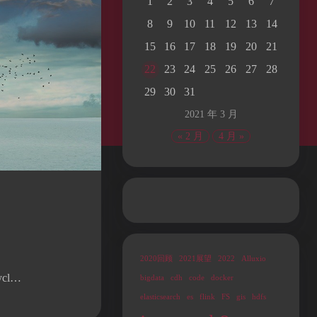
1
2
3
4
5
6
7
8
9
10
11
12
13
14
15
16
17
18
19
20
21
22
23
24
25
26
27
28
29
30
31
2021 年 3 月
« 2 月
4 月 »
夜间模式
Sans Serif
Serif
2020回顾
2021展望
2022
Alluxio
cl…
浅阴影
深阴影
bigdata
cdh
code
docker
elasticsearch
es
flink
FS
gis
hdfs