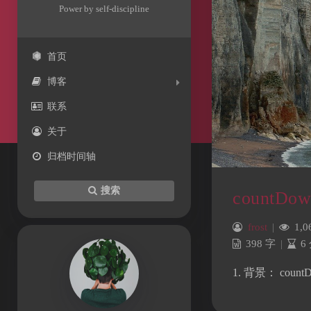
Power by self-discipline
首页
博客
联系
关于
归档时间轴
搜索
countDow
frost
|
1,0
398 字
|
6
1. 背景： cou