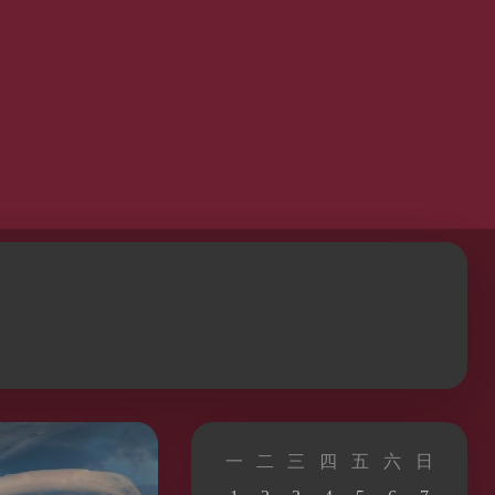
一
二
三
四
五
六
日